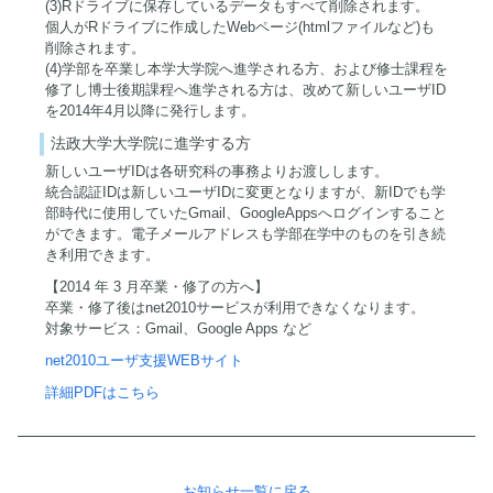
(3)Rドライブに保存しているデータもすべて削除されます。
個人がRドライブに作成したWebページ(htmlファイルなど)も
削除されます。
(4)学部を卒業し本学大学院へ進学される方、および修士課程を
修了し博士後期課程へ進学される方は、改めて新しいユーザID
を2014年4月以降に発行します。
法政大学大学院に進学する方
新しいユーザIDは各研究科の事務よりお渡しします。
統合認証IDは新しいユーザIDに変更となりますが、新IDでも学
部時代に使用していたGmail、GoogleAppsへログインすること
ができます。電子メールアドレスも学部在学中のものを引き続
き利用できます。
【2014 年 3 月卒業・修了の方へ】
卒業・修了後はnet2010サービスが利用できなくなります。
対象サービス：Gmail、Google Apps など
net2010ユーザ支援WEBサイト
詳細PDFはこちら
お知らせ一覧に戻る